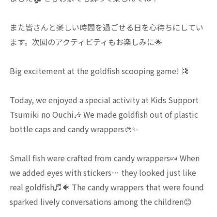
また皆さんと楽しい時間を過ごせる日を心待ちにしてい
ます。次回のアクティビティもお楽しみに🌟
Big excitement at the goldfish scooping game! 🎏
Today, we enjoyed a special activity at Kids Support
Tsumiki no Ouchi🎶 We made goldfish out of plastic
bottle caps and candy wrappers🎨✨
Small fish were crafted from candy wrappers🍬 When
we added eyes with stickers… they looked just like
real goldfish♬🐠 The candy wrappers that were found
sparked lively conversations among the children😊