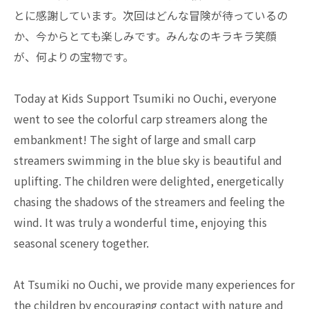
とに感謝しています。次回はどんな冒険が待っているの
か、今からとても楽しみです。みんなのキラキラ笑顔
が、何よりの宝物です。
Today at Kids Support Tsumiki no Ouchi, everyone
went to see the colorful carp streamers along the
embankment! The sight of large and small carp
streamers swimming in the blue sky is beautiful and
uplifting. The children were delighted, energetically
chasing the shadows of the streamers and feeling the
wind. It was truly a wonderful time, enjoying this
seasonal scenery together.
At Tsumiki no Ouchi, we provide many experiences for
the children by encouraging contact with nature and