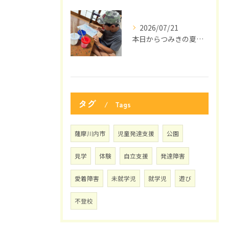
2026/07/21
本日からつみきの夏休みがスタートしました🌞
タグ
Tags
薩摩川内市
児童発達支援
公園
見学
体験
自立支援
発達障害
愛着障害
未就学児
就学児
遊び
不登校