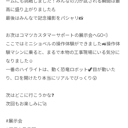
ームにも挑戦しました！みんなの力が試される瞬間は最
高に盛り上がりました💪
最後はみんなで記念撮影をパシャリ📸
お次はコマツカスタマーサポートの展示会へGO💨
ここではミニショベルの操作体験ができました🚜操作体
験マシンに乗ると、まるで本物の工事現場にいる気分に
なりました☺️
一番のハイライトは、動く恐竜ロボット🦖目が動いた
り、口を開けたり本当にリアルでびっくり😲
次はどこに行こうかな❓
次回もお楽しみに🚀
#展示会