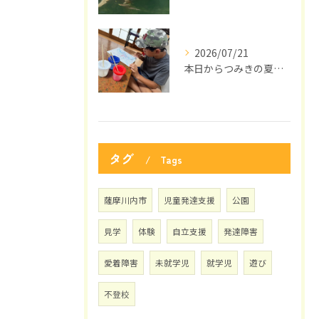
2026/07/21
本日からつみきの夏休みがスタートしました🌞
タグ
Tags
薩摩川内市
児童発達支援
公園
見学
体験
自立支援
発達障害
愛着障害
未就学児
就学児
遊び
不登校