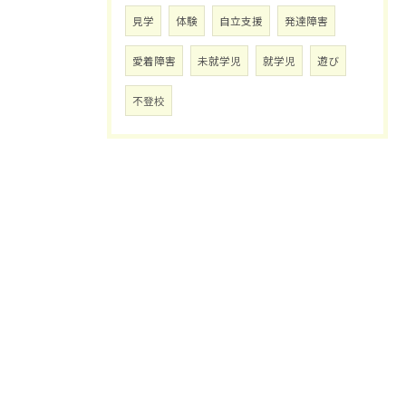
見学
体験
自立支援
発達障害
愛着障害
未就学児
就学児
遊び
不登校